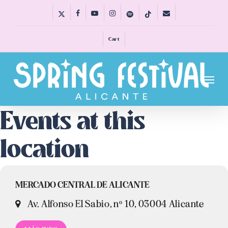
Skip
x-
facebook
youtube
instagram
spotify
tiktok
email
to
twitter
main
Cart
content
Menu
Events at this
location
MERCADO CENTRAL DE ALICANTE
Av. Alfonso El Sabio, nº 10, 03004 Alicante