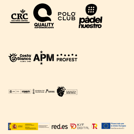
festival. La organización no garantiza la autenticidad de la
entrada si no ha sido adquirida en los servidores/taquillas
de venta oficiales. No está permitida la reventa de la
entrada. La organización del festival no asume ninguna
responsabilidad en caso de pérdida, robo, daño o mala
impresión de la entrada. La organización excluye su
responsabilidad si la adquisición de la entrada/abono se
hizo a través de una plataforma externa de pago que no es
de nuestra responsabilidad y es ajena a nuestra empresa.