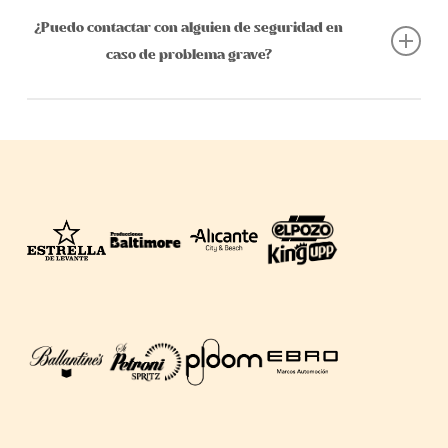
treinta días desde la fecha de la comunicación pública de
de tabaco en el recinto de ningún festival.
¿Puedo contactar con alguien de seguridad en
la cancelación. Si la suspensión se realiza una vez
caso de problema grave?
transcurrida más de la mitad del espectáculo, no habrá
lugar a devolución alguna.
En el caso de que surja un problema grave no dudes en
ponerte en contacto con cualquier miembro del personal
de Spring Festival, ellos se encargarán de ayudarte en lo
que puedan o avisarán enseguida a quién corresponda. En
caso pertinente, también recibirás ayuda por parte de los
miembros de seguridad que estarán por todo el recinto.
Dentro del recinto de Spring Festival hay un puesto de
asistencia de la Cruz Roja, situado cerca de los accesos,
donde poder dirigirte si necesitas asistencia médica. Si se
trata de una urgencia, dirígete a cualquier miembro del
staff y te indicarán dónde está.
La organización se reserva el derecho de admisión al