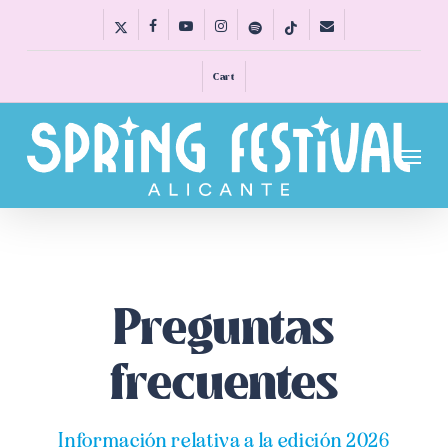
Skip
x-
facebook
youtube
instagram
spotify
tiktok
email
to
twitter
main
Cart
content
Menu
Preguntas
frecuentes
Información relativa a la edición 2026