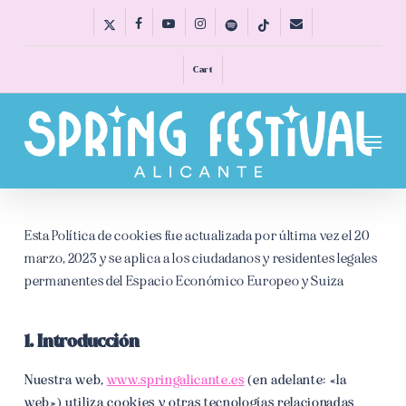
Skip
x-
facebook
youtube
instagram
spotify
tiktok
email
to
twitter
main
Cart
content
Menu
Esta Política de cookies fue actualizada por última vez el 20
marzo, 2023 y se aplica a los ciudadanos y residentes legales
permanentes del Espacio Económico Europeo y Suiza
1. Introducción
Nuestra web,
www.springalicante.es
(en adelante: «la
web») utiliza cookies y otras tecnologías relacionadas