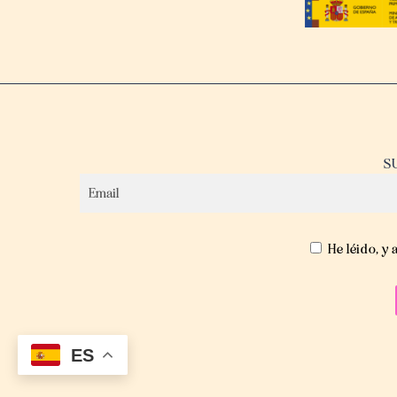
S
He léido, y 
ES