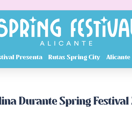
stival Presenta
Rutas Spring City
Alicante
lina Durante Spring Festival