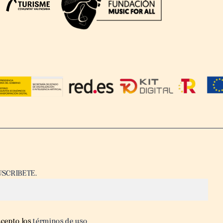
USCRIBETE.
acepto los
términos de uso