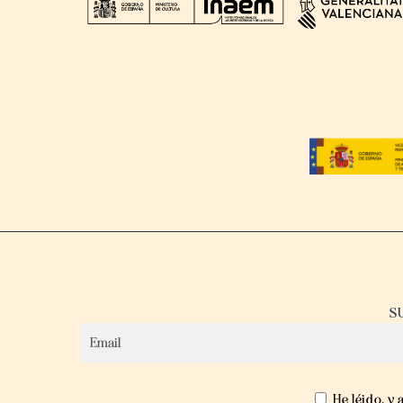
S
He léido, y 