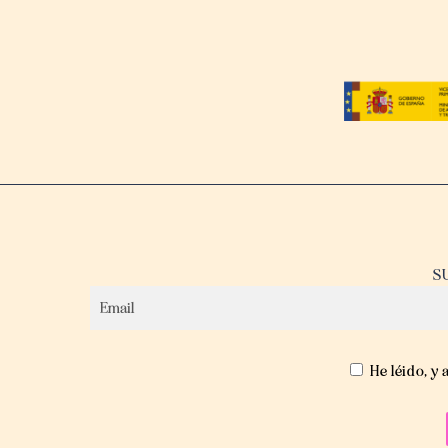
S
He léido, y 