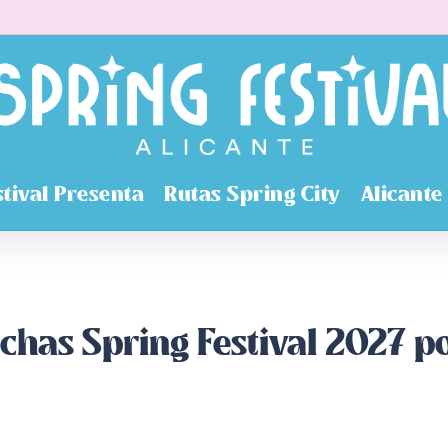
stival Presenta
Rutas Spring City
Alicante
chas Spring Festival 2027 p