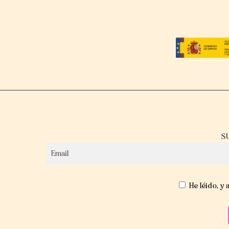
S
He léido, y 