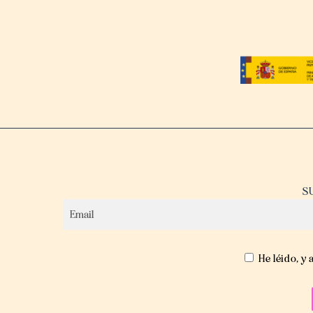
S
He léido, y 