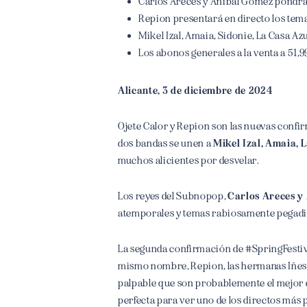
Carlos Areces y Aníbal Gómez pondrán
Repion presentará en directo los tema
Mikel Izal, Amaia, Sidonie, La Casa Az
Los abonos generales a la venta a 51,99
Alicante, 3 de diciembre de 2024
Ojete Calor y Repion son las nuevas conf
dos bandas se unen a
Mikel Izal, Amaia, 
muchos alicientes por desvelar.
Los reyes del Subnopop,
Carlos Areces y
atemporales y temas rabiosamente pegadizo
La segunda confirmación de #SpringFesti
mismo nombre, Repion, las hermanas Iñesta
palpable que son probablemente el mejor 
perfecta para
ver uno de los directos más p