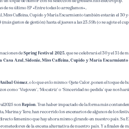
 un toque de humor con su selección de greatest hits electropop.
s de su último EP «Entre todas lo arreglamos»,
ul, Miss Caffeina, Cupido y María Escarmiento también estarán el 30 y 
 (más gastos de gestión) hasta el jueves a las 23.59h (o se agote el cu
irmaciones de
Spring Festival 2025
, que se celebrará el 30 y el 31 de 
La Casa Azul, Sidonie, Miss Caffeina, Cupido y María Escarmient
 Aníbal Gómez
, o lo que es lo mismo: Ojete Calor, ponen el toque de 
s como ‘Viejoven’, ‘Mocatriz’ o ‘Sinceridad no pedida’ que nos hará
val2025 son
Repion
. Tras haber impactado de la forma más contundent
, Marina y Tere, han recorrido los escenarios de algunos de los fest
directo femenino que hay ahora mismo girando en nuestro país. Su E
rometedores de la escena alternativa de nuestro país. Y a finales de m