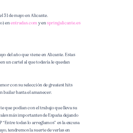
el 31 de mayo en Alicante.
po) en
entradas.com
y en
springalicante.es
mayo del año que viene en Alicante. Estas
o
en un cartel al que todavía le quedan
humor con su selección de greatest hits
n bailar hasta el amanecer.
e que podían con el trabajo que lleva su
ivales más importantes de España dejando
P “Entre todas lo arreglamos”
es la excusa
ayo, tendremos la suerte de verlas en