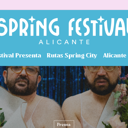
stival Presenta
Rutas Spring City
Alicante
Prensa