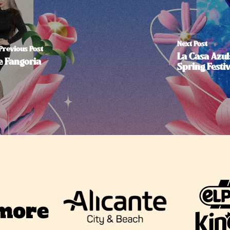
Next Post
Previous Post
La Casa Azul:
e Fangoria
Spring Festi