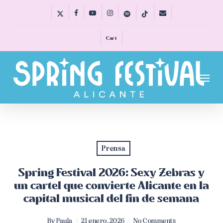
Skip
x-
facebook
youtube
instagram
spotify
tiktok
email
to
twitter
main
Cart
content
Menu
Prensa
Spring Festival 2026: Sexy Zebras y
un cartel que convierte Alicante en la
capital musical del fin de semana
By
Paula
21 enero, 2026
No Comments