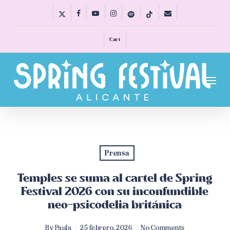
Skip
x-
facebook
youtube
instagram
spotify
tiktok
email
to
twitter
main
Cart
content
Menu
Prensa
Temples se suma al cartel de Spring
Festival 2026 con su inconfundible
neo-psicodelia británica
By
Paula
25 febrero, 2026
No Comments