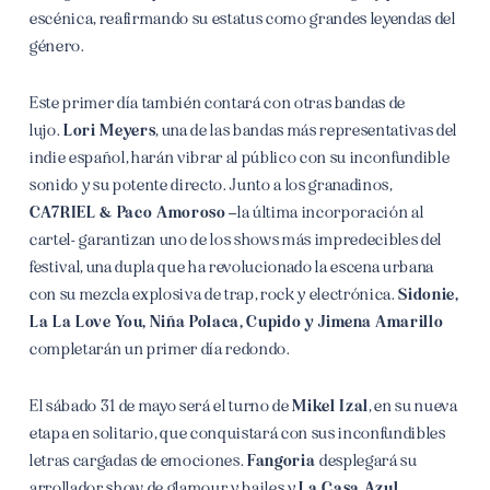
escénica, reafirmando su estatus como grandes leyendas del
género.
Este primer día también contará con otras bandas de
lujo.
Lori Meyers
, una de las bandas más representativas del
indie español, harán vibrar al público con su inconfundible
sonido y su potente directo. Junto a los granadinos,
CA7RIEL & Paco Amoroso
–la última incorporación al
cartel- garantizan uno de los shows más impredecibles del
festival, una dupla que ha revolucionado la escena urbana
con su mezcla explosiva de trap, rock y electrónica.
Sidonie,
La La Love You, Niña Polaca, Cupido y Jimena Amarillo
completarán un primer día redondo.
El sábado 31 de mayo será el turno de
Mikel Izal
, en su nueva
etapa en solitario, que conquistará con sus inconfundibles
letras cargadas de emociones.
Fangoria
desplegará su
arrollador show de glamour y bailes y
La Casa Azul