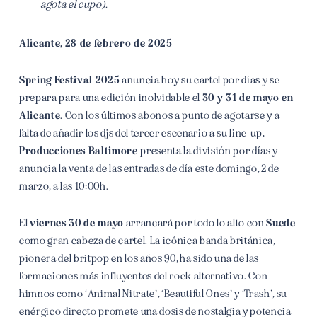
agota el cupo).
Alicante, 28 de febrero de 2025
Spring Festival 2025
anuncia hoy su cartel por días y se
prepara para una edición inolvidable el
30 y 31 de mayo en
Alicante
. Con los últimos abonos a punto de agotarse y a
falta de añadir los djs del tercer escenario a su line-up,
Producciones Baltimore
presenta la división por días y
anuncia la venta de las entradas de día este domingo, 2 de
marzo, a las 10:00h.
El
viernes 30 de mayo
arrancará por todo lo alto con
Suede
como gran cabeza de cartel. La icónica banda británica,
pionera del britpop en los años 90, ha sido una de las
formaciones más influyentes del rock alternativo. Con
himnos como ‘Animal Nitrate’, ‘Beautiful Ones’ y ‘Trash’, su
enérgico directo promete una dosis de nostalgia y potencia