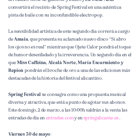
convertirá el recinto de Spring Festival en una auténtica
pista de baile con su inconfundible electropop.
La sensibilidad artística de este segundo día correrá a cargo
de
Amaia
, que presenta su aclamado nuevo disco “Si abro
los ojos no es real” mientras que Ojete Calor pondrá el toque
de humor desenfadado y la irreverencia. Un segundo día en el
que
Miss Caffeina, Alcalá Norte, María Escarmiento y
Repion
pondrán el broche de oro a una de las ediciones más
destacadas de la historia del festival alicantino.
Spring Festival
se consagra como una propuesta musical
diversa y atractiva, que está a punto de agotar sus abonos.
Este domingo, 2 de marzo, a las 10:00h saldrán a la venta las
entradas de día en
entradas.com
y en
springalicante.es
.
Viernes 30 de mayo: