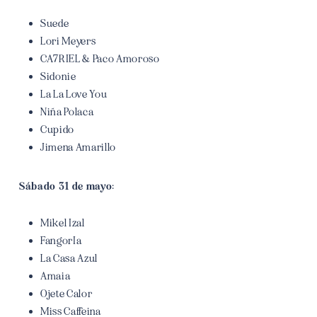
Suede
Lori Meyers
CA7RIEL & Paco Amoroso
Sidonie
La La Love You
Niña Polaca
Cupido
Jimena Amarillo
Sábado 31 de mayo:
Mikel Izal
FangorIa
La Casa Azul
Amaia
Ojete Calor
Miss Caffeina