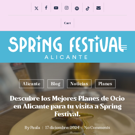
Skip
x-
facebook
youtube
instagram
spotify
tiktok
email
to
twitter
main
Cart
content
Menu
Alicante
Blog
Noticias
Planes
Descubre los Mejores Planes de Ocio
en Alicante para tu visita a Spring
Festival.
By
Paula
17 diciembre, 2024
No Comments