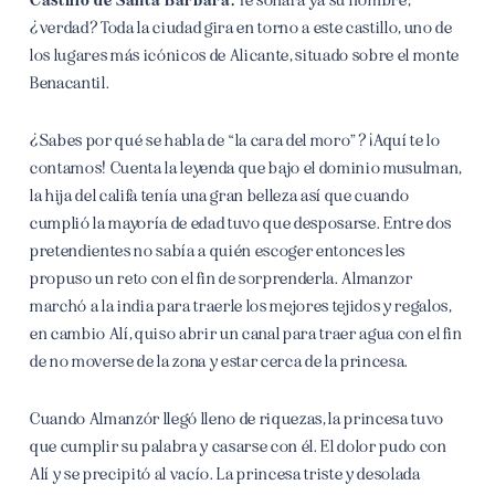
¿verdad? Toda la ciudad gira en torno a este castillo, uno de
los lugares más icónicos de Alicante, situado sobre el monte
Benacantil.
¿Sabes por qué se habla de “la cara del moro”? ¡Aquí te lo
contamos!
Cuenta la leyenda que bajo el dominio musulman,
la hija del califa tenía una gran belleza así que cuando
cumplió la mayoría de edad tuvo que desposarse. Entre dos
pretendientes no sabía a quién escoger entonces les
propuso un reto con el fin de sorprenderla. Almanzor
marchó a la india para traerle los mejores tejidos y regalos,
en cambio Alí, quiso abrir un canal para traer agua con el fin
de no moverse de la zona y estar cerca de la princesa.
Cuando Almanzór llegó lleno de riquezas, la princesa tuvo
que cumplir su palabra y casarse con él. El dolor pudo con
Alí y se precipitó al vacío. La princesa triste y desolada