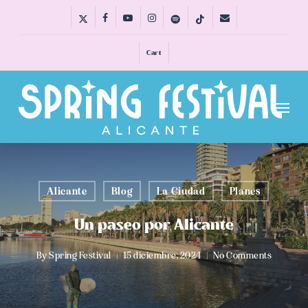
Skip
x-
facebook
youtube
instagram
spotify
tiktok
email
to
twitter
main
Cart
content
Menu
Alicante
Blog
La Ciudad
Planes
Un paseo por Alicante
By
Spring Festival
15 diciembre, 2024
No Comments