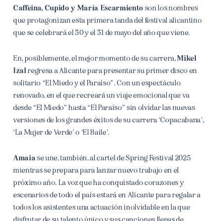
Caffeina, Cupido y María Escarmiento
son los nombres
que protagonizan esta primera tanda del festival alicantino
que se celebrará el 30 y el 31 de mayo del año que viene.
En, posiblemente, el mejor momento de su carrera,
Mikel
Izal
regresa a Alicante para presentar su primer disco en
solitario “El Miedo y el Paraíso”. Con un espectáculo
renovado, en el que recreará un viaje emocional que va
desde “El Miedo” hasta “El Paraíso” sin olvidar las nuevas
versiones de los grandes éxitos de su carrera ‘Copacabana’
,
‘La Mujer de Verde’ o ‘El Baile’.
Amaia
se une, también, al cartel de Spring Festival 2025
mientras se prepara para lanzar nuevo trabajo en el
próximo año. La voz que ha conquistado corazones y
escenarios de todo el país estará en Alicante para regalar a
todos los asistentes una actuación inolvidable en la que
disfrutar de su talento único y sus canciones llenas de