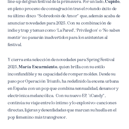
line-up del gran festival de la primavera. Por un lado,
Cupido
,
en pleno proceso de consagración tras el rotundo éxito de
su último disco “Sobredosis de Amor” que, además acaba de
anunciar novedades para 2025. Con su combinación de
indie y trap y temas como ‘La Pared’, ‘Privilegios’ o ‘No sabes
mentir’ no pasarán inadvertidos para los asistentes al
festival.
Y cierra esta selección de novedades para Spring Festival
2025,
María
Escarmiento
, quien brilla con su estilo
inconfundible y su capacidad de romper moldes. Desde su
paso por Operación Triunfo, ha redefinido la escena urbana
en España con un pop que combina sensualidad, desamor y
electrónica melancólica. Con su nuevo EP, ¨iCandy”,
continúa su viaje entre lo íntimo y lo explosivo: canciones
directas, ligeras y desenfadadas que marcan su huella en el
pop femenino más transgresor.