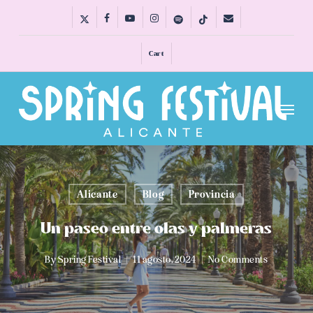
Skip
x-
facebook
youtube
instagram
spotify
tiktok
email
to
twitter
main
Cart
content
Menu
Alicante
Blog
Provincia
Un paseo entre olas y palmeras
By
Spring Festival
11 agosto, 2024
No Comments